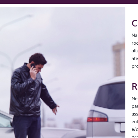
C
Na
ro
al
at
pr
R
Nes
pa
ass
en
e/
oco