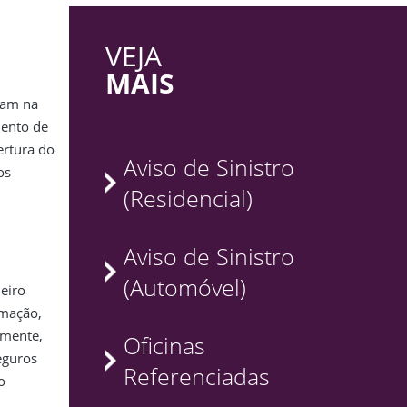
VEJA
MAIS
ram na
mento de
ertura do
Aviso de Sinistro
os
(Residencial)
Aviso de Sinistro
(Automóvel)
eiro
amação,
rmente,
Oficinas
eguros
Referenciadas
o