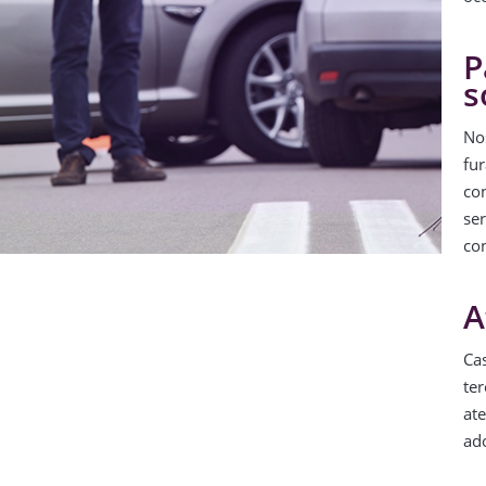
P
s
No
fu
co
se
co
A
Cas
ter
at
ad