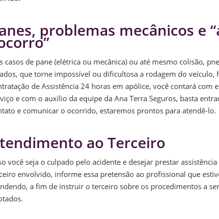
anes, problemas mecânicos e “
ocorro”
s casos de pane (elétrica ou mecânica) ou até mesmo colisão, pn
rados, que torne impossível ou dificultosa a rodagem do veículo,
ntratação de Assistência 24 horas em apólice, você contará com e
rviço e com o auxílio da equipe da Ana Terra Seguros, basta entr
ntato e comunicar o ocorrido, estaremos prontos para atendê-lo.
tendimento ao Terceiro
o você seja o culpado pelo acidente e desejar prestar assistência
ceiro envolvido, informe essa pretensão ao profissional que estiv
endendo, a fim de instruir o terceiro sobre os procedimentos a s
otados.