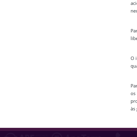
ac
nec
Par
lib
O 
qua
Par
os
pr
às 