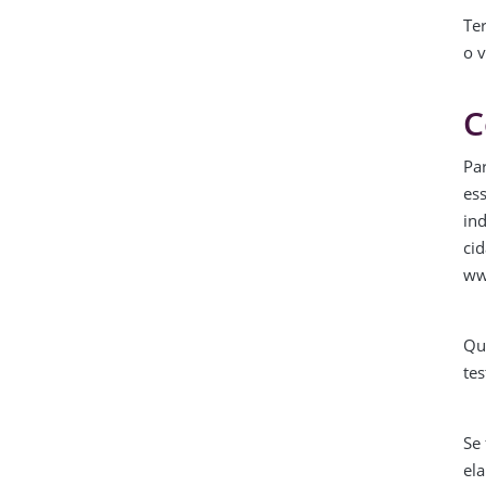
Te
o v
C
Par
ess
in
cid
www
Qu
tes
Se 
ela