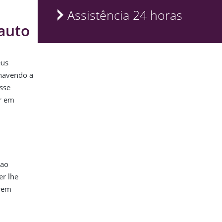
Assistência 24 horas
auto
eus
 havendo a
sse
ar em
 ao
er lhe
erem