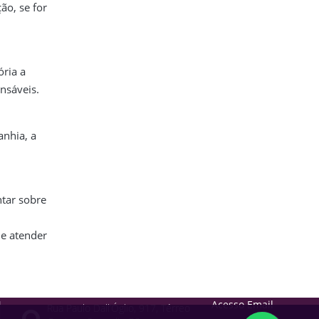
ão, se for
ória a
nsáveis.
anhia, a
ntar sobre
de atender
Acesso Email
Rua Paulo Dall’Óglio, 917, Térreo